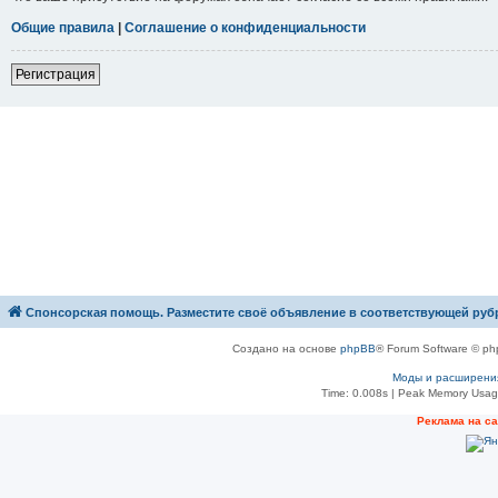
Общие правила
|
Соглашение о конфиденциальности
Р
е
г
и
с
т
р
а
ц
и
я
Спонсорская помощь. Разместите своё объявление в соответствующей руб
Создано на основе
phpBB
® Forum Software © ph
Моды и расширени
Time: 0.008s
| Peak Memory Usage
Рeклама на с