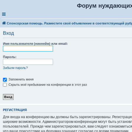
Форум нуждающих
Спонсорская помощь. Разместите своё объявление в соответствующей руб
Вход
Имя пользователя (никнейм) или email:
Пароль:
Забыли пароль?
Запомнить меня
Скрыть моё пребывание на конференции в этот раз
Р
Е
Г
И
С
Т
Р
А
Ц
И
Я
Для входа на конференцию вы должны быть зарегистрированы. Регистрация
широкие возможности. Администратором конференции могут быть установ
пользователей. Прежде чем зарегистрироваться, вам следует ознакомитьс
что ваше присутствие на форумах означает согласие со всеми правилами.