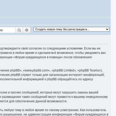
Поиск
Расширенный поиск
одтверждаете своё согласие со следующими условиями. Если вы не
правила в любое время и сделаем всё возможное, чтобы уведомить вас
онференции «Форум нуждающихся в помощи» после обновления/
ение phpBB», «www.phpbb.com», «phpBB Limited», «phpBB Teams»),
ечение phpBB служит только для организации интернет-конференций;
 дополнительной информацией о phpBB обращайтесь по адресу
озни и прочих сообщений, которые могут нарушить законы вашей
ки размещения таких сообщений могут привести к вашему немедленному
няются для обеспечения данной возможности.
ь любую тему в любое время по своему усмотрению. Как пользователь
ашего разрешения, ни администрация конференции «Форум нуждающихся в