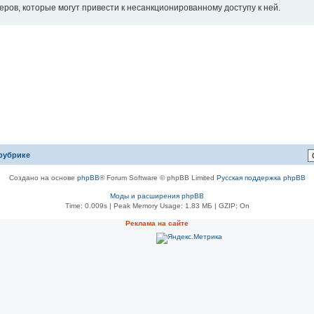
еров, которые могут привести к несанкционированному доступу к ней.
рубрике
Создано на основе
phpBB
® Forum Software © phpBB Limited
Русская поддержка phpBB
Моды и расширения phpBB
Time: 0.009s
| Peak Memory Usage: 1.83 МБ | GZIP: On
Рeклама на сaйте