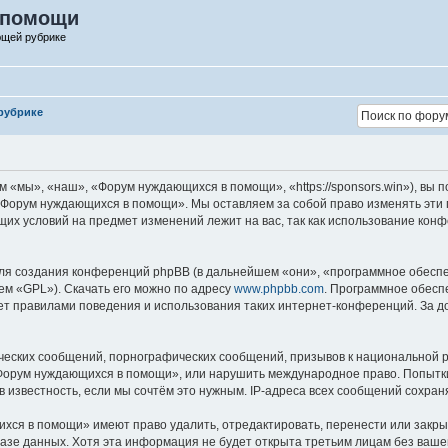
 помощи
ющей рубрике
рубрике
мы», «наш», «Форум нуждающихся в помощи», «https://sponsors.win»), вы п
 «Форум нуждающихся в помощи». Мы оставляем за собой право изменять эти 
ойщих условий на предмет изменений лежит на вас, так как использование к
я создания конференций phpBB (в дальнейшем «они», «программное обеспеч
ем «GPL»). Скачать его можно по адресу
www.phpbb.com
. Программное обесп
ляет правилами поведения и использования таких интернет-конференций. За
ческих сообщений, порнографических сообщений, призывов к национальной р
 «Форум нуждающихся в помощи», или нарушить международное право. Попыт
в известность, если мы сочтём это нужным. IP-адреса всех сообщений сохра
ся в помощи» имеют право удалить, отредактировать, перенести или закрыт
 базе данных. Хотя эта информация не будет открыта третьим лицам без в