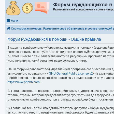
Форум нуждающихся в
Разместите своё предложение в соответству
Меню
Спонсорская помощь. Разместите своё объявление в соответствующей 
Форум нуждающихся в помощи - Общие правила
Заходя на конференцию «Форум нуждающихся в помощи» (в дальнейшем «
согласны с ними, пожалуйста, не заходите и не пользуйтесь форумами
об этом. Вместе с тем, ответственность за регулярный просмотр наст
исправления условий означает ваше согласие с ними.
Наши форумы работают под управлением программного обеспечения дл
выпущенного по лицензии «
GNU General Public License v2
» (в дальнейш
phpBB Limited не несёт ответственности за их содержание и не управ
https://www.phpbb.com/
.
Вы соглашаетесь не размещать оскорбительных, угрожающих, клеветни
страны, страны, которая предоставляет услуги хостинга для форумов
отключению от конференции, при этом ваш провайдер будет поставлен 
Вы соглашаетесь с тем, что администраторы форумов «Форум нуждающих
вы согласны с тем, что введённая вами информация будет храниться в