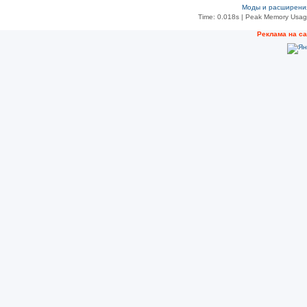
Моды и расширени
Time: 0.018s
| Peak Memory Usage
Рeклама на с