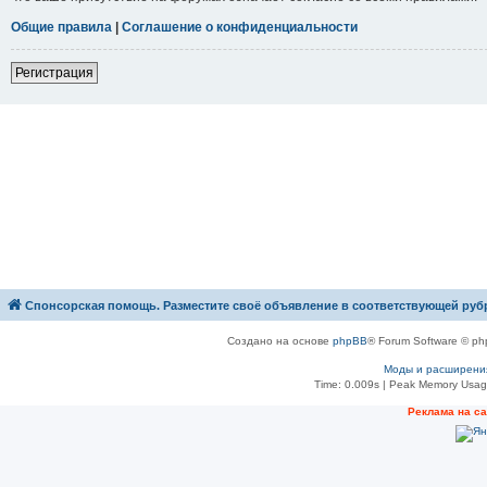
Общие правила
|
Соглашение о конфиденциальности
Р
е
г
и
с
т
р
а
ц
и
я
Спонсорская помощь. Разместите своё объявление в соответствующей руб
Создано на основе
phpBB
® Forum Software © ph
Моды и расширени
Time: 0.009s
| Peak Memory Usage
Рeклама на с