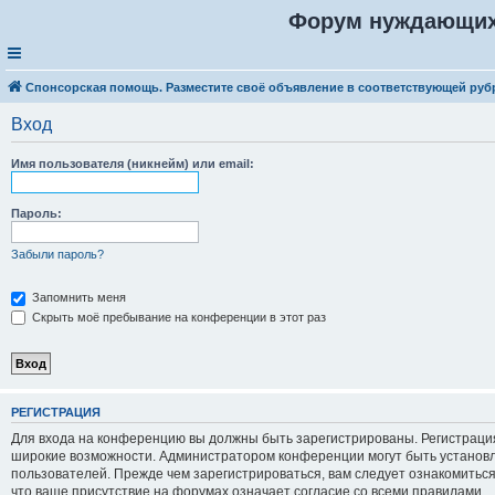
Форум нуждающих
Спонсорская помощь. Разместите своё объявление в соответствующей руб
Вход
Имя пользователя (никнейм) или email:
Пароль:
Забыли пароль?
Запомнить меня
Скрыть моё пребывание на конференции в этот раз
Р
Е
Г
И
С
Т
Р
А
Ц
И
Я
Для входа на конференцию вы должны быть зарегистрированы. Регистрация
широкие возможности. Администратором конференции могут быть установ
пользователей. Прежде чем зарегистрироваться, вам следует ознакомитьс
что ваше присутствие на форумах означает согласие со всеми правилами.