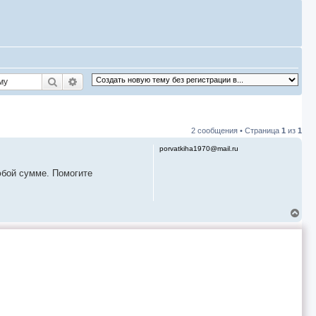
Поиск
Расширенный поиск
2 сообщения • Страница
1
из
1
porvatkiha1970@mail.ru
бой сумме. Помогите
В
е
р
н
у
т
ь
с
я
к
н