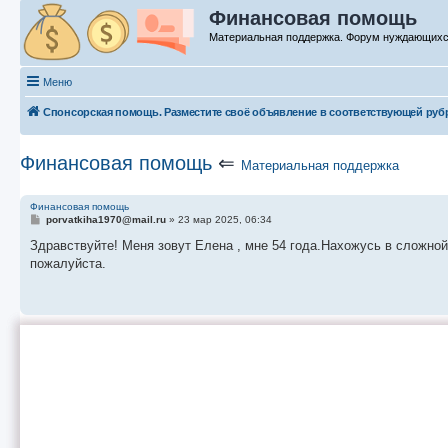
Финансовая помощь
Материальная поддержка. Форум нуждающих
Меню
Спонсорская помощь. Разместите своё объявление в соответствующей руб
Финансовая помощь
⇐
Материальная поддержка
Финансовая помощь
С
porvatkiha1970@mail.ru
»
23 мар 2025, 06:34
о
о
Здравствуйте! Меня зовут Елена , мне 54 года.Нахожусь в сложно
б
пожалуйста.
щ
е
н
и
е