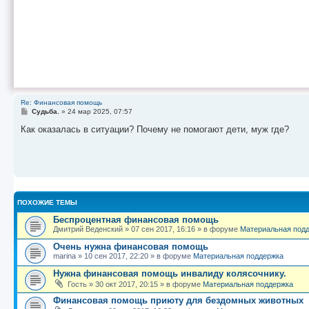
Re: Финансовая помощь
С
Судьба.
»
24 мар 2025, 07:57
о
о
Как оказалась в ситуации? Почему не помогают дети, муж где?
б
щ
е
н
и
е
ПОХОЖИЕ ТЕМЫ
Беспроцентная финансовая помощь
Дмитрий Веденский
»
07 сен 2017, 16:16
» в форуме
Материальная под
Очень нужна финансовая помощь
marina
»
10 сен 2017, 22:20
» в форуме
Материальная поддержка
Нужна финансовая помощь инвалиду колясочнику.
Гость
»
30 окт 2017, 20:15
» в форуме
Материальная поддержка
Финансовая помощь приюту для бездомных животных