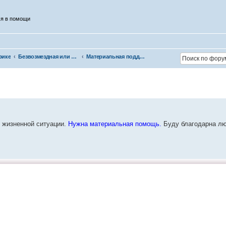
ся в помощи
рике
Безвозмездная или условно-безвозмездная помощь
Материальная поддержка
й жизненной ситуации.
Нужна материальная помощь.
Буду благодарна лю