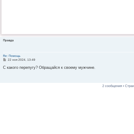
Правда
Re: Помощь
С
22 ноя 2024, 13:49
о
о
С какого перепугу? Обращайся к своему мужчине.
б
щ
е
н
и
2 сообщения • Стра
е