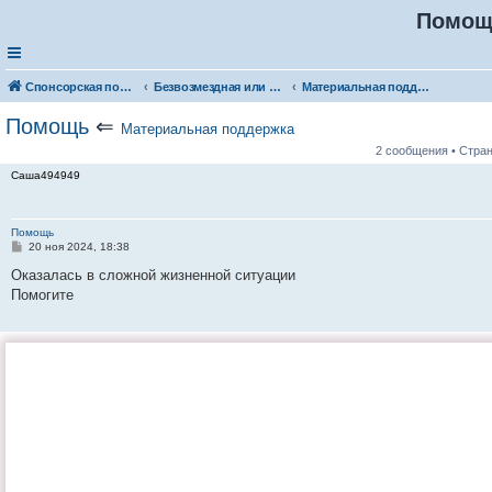
Помощ
Спонсорская помощь. Разместите своё объявление в соответствующей рубрике
Безвозмездная или условно-безвозмездная помощь
Материальная поддержка
Помощь
⇐
Материальная поддержка
2 сообщения • Стра
Саша494949
Помощь
С
20 ноя 2024, 18:38
о
о
Оказалась в сложной жизненной ситуации
б
Помогите
щ
е
н
и
е