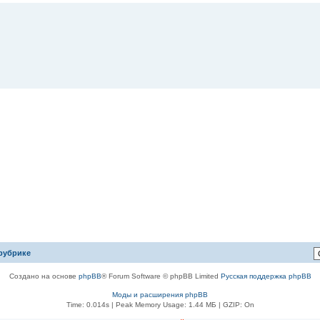
рубрике
Создано на основе
phpBB
® Forum Software © phpBB Limited
Русская поддержка phpBB
Моды и расширения phpBB
Time: 0.014s
| Peak Memory Usage: 1.44 МБ | GZIP: On