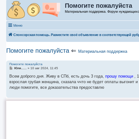
Помогите пожалуйста
Материальная поддержка. Форум нуждающих
Меню
Спонсорская помощь. Разместите своё объявление в соответствующей руб
Помогите пожалуйста
⇐
Материальная поддержка
Помогите пожалуйста
С
Юля......
»
10 авг 2024, 11:45
о
о
Всем доброго дня. Живу в СПб, есть дочь 3 года,
прошу помощи
, 
б
взрослая грубая женщина, сказала ччто не будет оплаты выгонит и
щ
е
люди помогите, все доказательства предоставлю
н
и
е