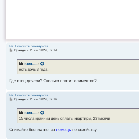
Re: Помогите пожалуйста
С
Правда
»
11 авг 2024, 09:14
о
о
б
Юля......
:
щ
е
есть дочь 3 года,
н
и
е
Где отец дочери? Сколько платит алиментов?
Re: Помогите пожалуйста
С
Правда
»
11 авг 2024, 09:16
о
о
б
Юля......
:
щ
е
15 числа крайний день оплаты квартиры, 23тысячи
н
и
е
Снимайте бесплатно, за
помощь
по хозяйству.