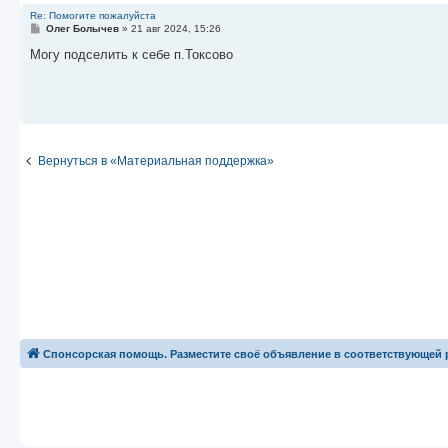
Re: Помогите пожалуйста
С
Олег Болычев
»
21 авг 2024, 15:26
о
о
Могу подселить к себе п.Токсово
б
щ
е
н
и
е
Вернуться в «Материальная поддержка»
Спонсорская помощь. Разместите своё объявление в соответствующей 