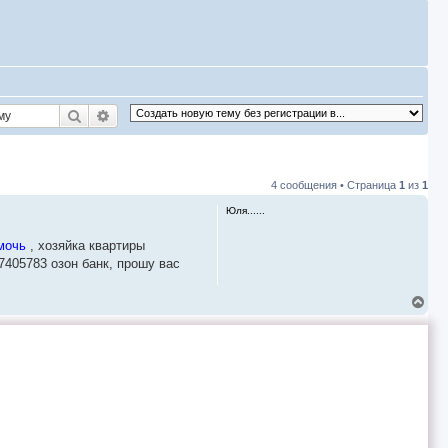
Поиск
Расширенный поиск
4 сообщения • Страница
1
из
1
Юля......
мочь
, хозяйка квартиры
7405783 озон банк, прошу вас
В
е
р
н
у
т
ь
с
я
к
н