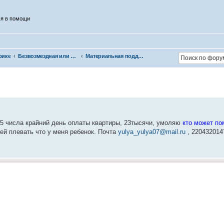
ся в помощи
рике
Безвозмездная или условно-безвозмездная помощь
Материальная поддержка
15 числа крайний день оплаты квартиры, 23тысячи, умоляю
кто может по
 ей плевать что у меня ребенок. Почта
yulya_yulya07@mail.ru
, 220432014