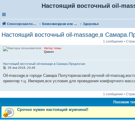
Настоящий восточный oil-mas
Спонсорская помощь. Разместите своё объявление в соответствующей рубрике
Безвозмездная или условно-безвозмездная помощь
Здоровье
Настоящий восточный oil-massage,в Самарa.П
1 сообщение • Стра
Автор темы
Qween
Настоящий восточный oil-massage,в Самарa.Предлогаю
С
26 янв 2018, 23:49
о
о
Oil-massage,в городе Самара Полуторачасовой ручной oil-massag,вос
б
ореентир т.ц. Империя,все условия для проведения комфортного масса
щ
е
н
и
1 сообщение • Стра
е
Похожие т
Срочно нужен настоящий мужчина!!