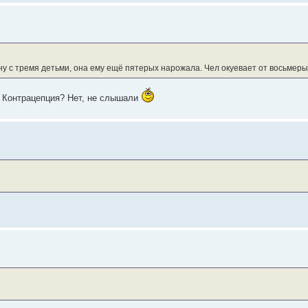
ну с тремя детьми, она ему ещё пятерых нарожала. Чел окуевает от восьмер
л? Контрацепция? Нет, не слышали