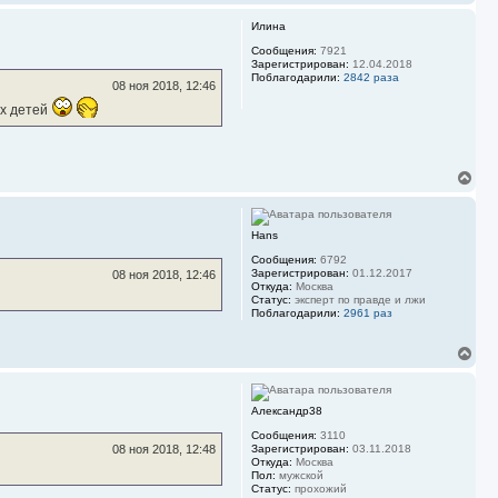
е
л
р
у
Илина
н
у
Сообщения:
7921
Зарегистрирован:
12.04.2018
т
Поблагодарили:
2842 раза
ь
08 ноя 2018, 12:46
с
ых детей
я
к
н
а
ч
В
а
е
л
р
у
н
Hans
у
т
Сообщения:
6792
ь
Зарегистрирован:
01.12.2017
08 ноя 2018, 12:46
с
Откуда:
Москва
Статус:
эксперт по правде и лжи
я
Поблагодарили:
2961 раз
к
н
а
В
ч
е
а
р
л
н
у
Александр38
у
т
Сообщения:
3110
ь
Зарегистрирован:
03.11.2018
08 ноя 2018, 12:48
с
Откуда:
Москва
Пол:
мужской
я
Статус:
прохожий
к