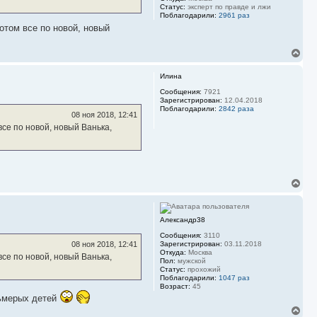
Статус:
эксперт по правде и лжи
я
Поблагодарили:
2961 раз
к
н
отом все по новой, новый
а
ч
В
а
е
л
р
у
Илина
н
у
Сообщения:
7921
Зарегистрирован:
12.04.2018
т
Поблагодарили:
2842 раза
ь
08 ноя 2018, 12:41
с
все по новой, новый Ванька,
я
к
н
а
ч
а
В
л
е
у
р
н
Александр38
у
т
Сообщения:
3110
ь
Зарегистрирован:
03.11.2018
08 ноя 2018, 12:41
с
Откуда:
Москва
все по новой, новый Ванька,
Пол:
мужской
я
Статус:
прохожий
к
Поблагодарили:
1047 раз
н
Возраст:
45
а
сьмерых детей
ч
В
а