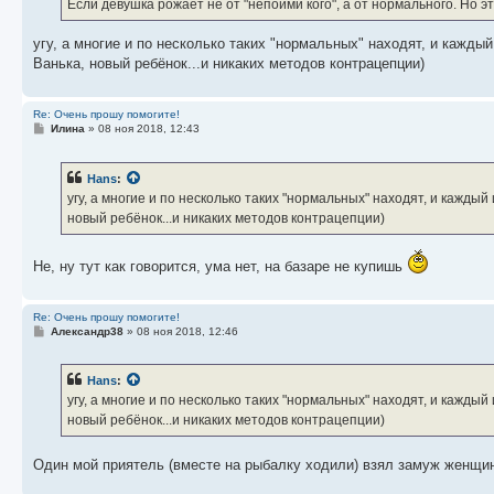
е
Если девушка рожает не от "непойми кого", а от нормального. Но 
н
и
е
угу, а многие и по несколько таких "нормальных" находят, и кажды
Ванька, новый ребёнок...и никаких методов контрацепции)
Re: Очень прошу помогите!
С
Илина
»
08 ноя 2018, 12:43
о
о
б
Hans
:
щ
е
угу, а многие и по несколько таких "нормальных" находят, и кажды
н
новый ребёнок...и никаких методов контрацепции)
и
е
Не, ну тут как говорится, ума нет, на базаре не купишь
Re: Очень прошу помогите!
С
Александр38
»
08 ноя 2018, 12:46
о
о
б
Hans
:
щ
е
угу, а многие и по несколько таких "нормальных" находят, и кажды
н
новый ребёнок...и никаких методов контрацепции)
и
е
Один мой приятель (вместе на рыбалку ходили) взял замуж женщин