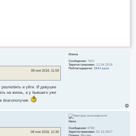
к
н
а
ч
а
л
у
Илина
Сообщения:
7921
Зарегистрирован:
12.04.2018
Поблагодарили:
2842 раза
08 ноя 2018, 11:59
т разлюбить и уйти. И девушке
ать на жизнь, а у бывшего уже
ое благополучие.
В
е
р
н
Hans
у
т
Сообщения:
6792
ь
Зарегистрирован:
01.12.2017
08 ноя 2018, 12:30
с
Откуда:
Москва