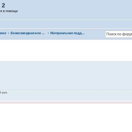
 2
ся в помощи
рике
Безвозмездная или условно-безвозмездная помощь
Материальная поддержка
5 раз.