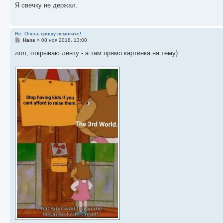
е
Я свечку не держал.
Re: Очень прошу помогите!
С
Hans
»
08 ноя 2018, 13:08
о
о
лол, открываю ленту - а там прямо картинка на тему)
б
щ
е
н
и
е