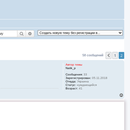
Поиск
Расширенный поиск
1
2
Пред.
58 сообщений
Автор темы
Natik_p
Сообщения:
33
Зарегистрирован:
05.11.2018
Откуда:
Украина
Статус:
нуждающийся
Возраст:
41
В
е
р
н
у
т
ь
с
я