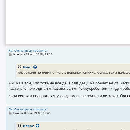
Re: Очень прошу помогите!
С
Илина
»
08 ноя 2018, 12:30
о
о
б
Hans
:
щ
е
как рожали непойми от кого в непойми каких условиях, так и дальш
н
и
е
Фишка в том, что тоже не всегда. Если девушка рожает не от "непо
частенько приходится отказываться от "сижусребенком" и идти рабо
своя семья и содержать эту девушку он не обязан и не хочет. Оче
Re: Очень прошу помогите!
С
Hans
»
08 ноя 2018, 12:41
о
о
б
Илина
:
щ