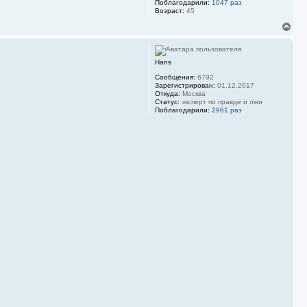
Поблагодарили:
1047 раз
н
Возраст:
45
а
ч
В
а
е
л
р
у
н
Hans
у
т
Сообщения:
6792
ь
Зарегистрирован:
01.12.2017
с
Откуда:
Москва
Статус:
эксперт по правде и лжи
я
Поблагодарили:
2961 раз
к
н
а
ч
а
л
у