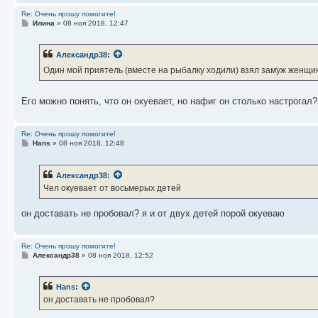
Re: Очень прошу помогите!
С
Илина
»
08 ноя 2018, 12:47
о
о
б
Александр38
:
щ
е
Один мой приятель (вместе на рыбалку ходили) взял замуж женщи
н
и
е
Его можно понять, что он окуевает, но нафиг он столько настрога
Re: Очень прошу помогите!
С
Hans
»
08 ноя 2018, 12:48
о
о
б
Александр38
:
щ
е
Чел окуевает от восьмерых детей
н
и
е
он доставать не пробовал? я и от двух детей порой окуеваю
Re: Очень прошу помогите!
С
Александр38
»
08 ноя 2018, 12:52
о
о
б
Hans
:
щ
е
он доставать не пробовал?
н
и