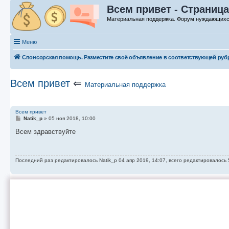
Всем привет - Страница
Материальная поддержка. Форум нуждающих
Меню
Спонсорская помощь. Разместите своё объявление в соответствующей руб
Всем привет
⇐
Материальная поддержка
Всем привет
С
Natik_p
»
05 ноя 2018, 10:00
о
о
Всем здравствуйте
б
щ
е
н
Последний раз редактировалось
Natik_p
04 апр 2019, 14:07, всего редактировалось 
и
е