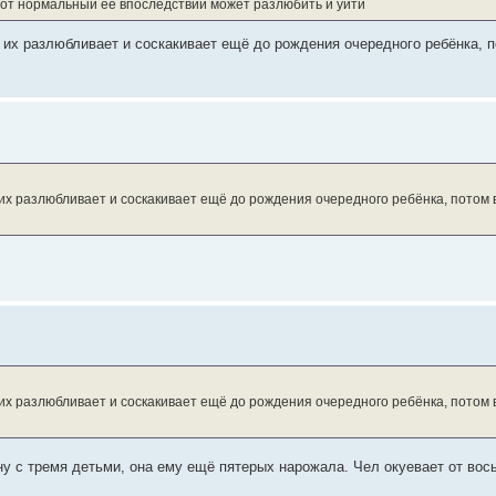
этот нормальный ее впоследствии может разлюбить и уйти
й их разлюбливает и соскакивает ещё до рождения очередного ребёнка, п
й их разлюбливает и соскакивает ещё до рождения очередного ребёнка, потом 
й их разлюбливает и соскакивает ещё до рождения очередного ребёнка, потом 
у с тремя детьми, она ему ещё пятерых нарожала. Чел окуевает от во