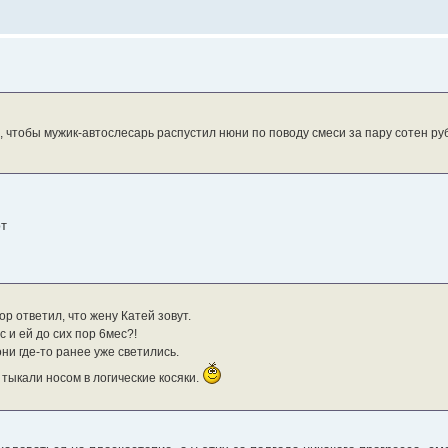
, чтобы мужик-автослесарь распустил нюни по поводу смеси за пару сотен рубл
ют
р ответил, что жену Катей зовут.
 и ей до сих пор 6мес?!
ни где-то ранее уже светились.
тыкали носом в логические косяки.