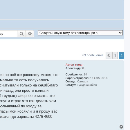
Поиск
Расширенный поиск
1
2
Пред.
63 сообщения
Автор темы
Александр88
я,но всё же расскажу может кто
Сообщения:
24
Зарегистрирован:
14.05.2018
рмально то есть получалось
Откуда:
Самара
ссчитывали только на себя!Благо
Статус:
нуждающийся
и назад она просто взяла и
ё грудью,наверное описать что
пуг и страх что как делать чем
больничный по уходу за
пасы мои иссякли и я прошу вас
жатся до зарплаты 4276 4600
В