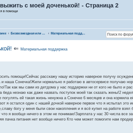
выжить с моей доченькой! - Страница 2
ся в помощи
рике
Безвозмездная или условно-безвозмездная помощь
Материальная поддержка
кой!
⇐
Материальная поддержка
росить помощи!Сейчас расскажу нашу историю наверное получу осуждени
а и наша Сонечка!Жили нормально я работаю в автосервисе получаю но
ло!Так как мы сами из детдома у нас поддержки ни от кого не было и ра
а беда незнаю как даже назвать поступок моей так сказать жены!2 недел
е погулять ей такая жизнь ненужна а Сонечке 6 месяцев и она кормила е
вот я остался один с нашей дочкой наверное первое что я испытал это ис
,славу богу у меня были свои накопления и я всё купил на работе взял 
что я вообще ничего в этом не понимаю!Зарплата у нас 30 числа все за
я пачка питания нет вообще ничего Кто чем может помогите нам продер