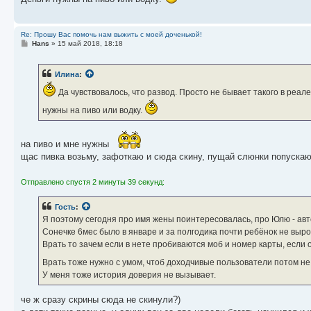
н
и
е
Re: Прошу Вас помочь нам выжить с моей доченькой!
С
Hans
»
15 май 2018, 18:18
о
о
б
Илина
:
щ
е
Да чувствовалось, что развод. Просто не бывает такого в реале
н
и
е
нужны на пиво или водку.
на пиво и мне нужны
щас пивка возьму, зафоткаю и сюда скину, пущай слюнки попуска
Отправлено спустя 2 минуты 39 секунд:
Гость
:
Я поэтому сегодня про имя жены поинтересовалась, про Юлю - авто
Сонечке 6мес было в январе и за полгодика почти ребёнок не вырос
Врать то зачем если в нете пробиваются моб и номер карты, если о
Врать тоже нужно с умом, чтоб доходчивые пользователи потом не 
У меня тоже история доверия не вызывает.
че ж сразу скрины сюда не скинули?)