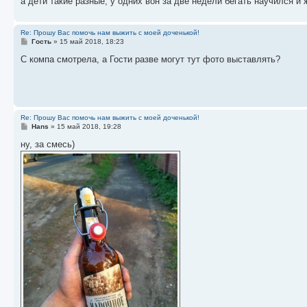
а дети такие разные, у одних вон за две недели бегать научился и 
Re: Прошу Вас помочь нам выжить с моей доченькой!
С
Гость
»
15 май 2018, 18:23
о
о
С компа смотрела, а Гости разве могут тут фото выставлять?
б
щ
е
н
и
е
Re: Прошу Вас помочь нам выжить с моей доченькой!
С
Hans
»
15 май 2018, 19:28
о
о
ну, за смесь)
б
щ
е
н
и
е