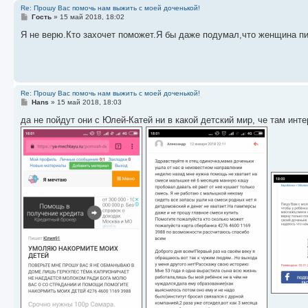
Re: Прошу Вас помочь нам выжить с моей доченькой!
С
Гость
»
15 май 2018, 18:02
о
о
Я не верю.Кто захочет поможет.Я бы даже подумал,что женщина п
б
щ
е
н
и
е
Re: Прошу Вас помочь нам выжить с моей доченькой!
С
Hans
»
15 май 2018, 18:03
о
о
да не пойдут они с Юлей-Катей ни в какой детский мир, че там интер
б
щ
е
н
и
е