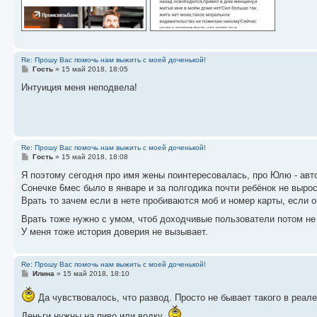
Re: Прошу Вас помочь нам выжить с моей доченькой!
С
Гость
»
15 май 2018, 18:05
о
о
Интуиция меня неподвела!
б
щ
е
н
и
е
Re: Прошу Вас помочь нам выжить с моей доченькой!
С
Гость
»
15 май 2018, 18:08
о
о
Я поэтому сегодня про имя жены поинтересовалась, про Юлю - авто
б
Сонечке 6мес было в январе и за полгодика почти ребёнок не вырос
щ
е
Врать то зачем если в нете пробиваются моб и номер карты, если о
н
и
Врать тоже нужно с умом, чтоб доходчивые пользователи потом не
е
У меня тоже история доверия не вызывает.
Re: Прошу Вас помочь нам выжить с моей доченькой!
С
Илина
»
15 май 2018, 18:10
о
о
Да чувствовалось, что развод. Просто не бывает такого в реале
б
щ
Деньги нужны на пиво или водку.
е