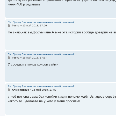
б
меня 400 р отдавать
щ
е
н
и
е
Re: Прошу Вас помочь нам выжить с моей доченькой!
С
Гость
»
15 май 2018, 17:56
о
о
Не знаю,как вы,форумчане.А мне эта история вообще доверия не вн
б
щ
е
н
и
е
Re: Прошу Вас помочь нам выжить с моей доченькой!
С
Гость
»
15 май 2018, 17:57
о
о
У соседки в конце концов займи
б
щ
е
н
и
е
Re: Прошу Вас помочь нам выжить с моей доченькой!
С
Александр88
»
15 май 2018, 17:59
о
о
у неё нет она сама без копейки сидит пенсию ждёт!Вы здесь серьёз
б
какого то . делаете не у кого у меня просить!!
щ
е
н
и
е