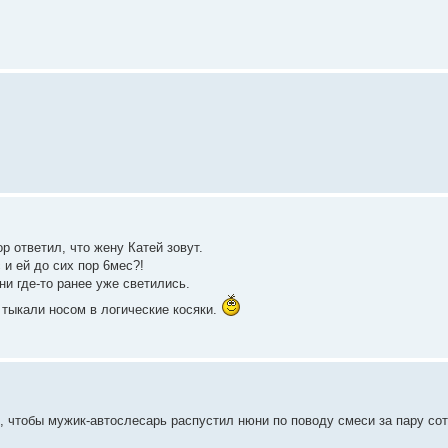
р ответил, что жену Катей зовут.
 и ей до сих пор 6мес?!
ни где-то ранее уже светились.
 тыкали носом в логические косяки.
, чтобы мужик-автослесарь распустил нюни по поводу смеси за пару соте