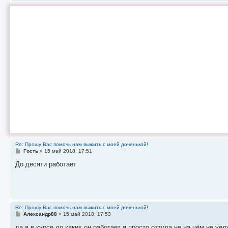
Re: Прошу Вас помочь нам выжить с моей доченькой!
С
Гость
»
15 май 2018, 17:51
о
о
До десяти работает
б
щ
е
н
и
е
Re: Прошу Вас помочь нам выжить с моей доченькой!
С
Александр88
»
15 май 2018, 17:53
о
о
да я в курсе до каких он работает я просто оттуда не на чём не уед