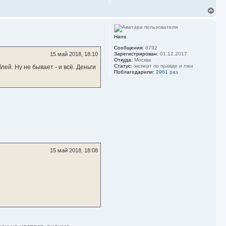
я
В
к
е
н
р
а
н
ч
Hans
у
а
т
л
Сообщения:
6792
ь
у
Зарегистрирован:
01.12.2017
15 май 2018, 18:10
с
Откуда:
Москва
Статус:
эксперт по правде и лжи
я
ей. Ну не бывает - и всё. Деньги
Поблагодарили:
2961 раз
к
н
а
ч
а
л
у
15 май 2018, 18:08