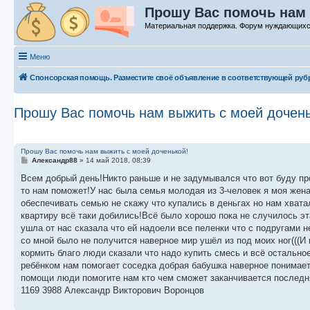
Прошу Вас помочь нам 
Материальная поддержка. Форум нуждающих
Меню
Спонсорская помощь. Разместите своё объявление в соответствующей руб
Прошу Вас помочь нам выжить с моей дочень
Прошу Вас помочь нам выжить с моей доченькой!
С
Александр88
»
14 май 2018, 08:39
о
о
Всем добрый день!Никто раньше и не задумывался что вот буду п
б
то нам поможет!У нас была семья молодая из 3-человек я моя жен
щ
е
обеспечивать семью не скажу что купались в деньгах но нам хвата
н
квартиру всё таки добились!Всё было хорошо пока не случилось эт
и
е
ушла от нас сказала что ей надоели все пеленки что с подругами н
со мной было не получится наверное мир ушёл из под моих ног(((И 
кормить благо люди сказали что надо купить смесь и всё остальное
ребёнком нам помогает соседка добрая бабушка наверное понимает 
помощи люди помогите нам кто чем сможет заканчивается последня
1169 3988 Александр Викторович Воронцов