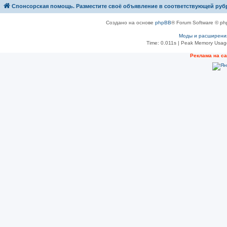
Спонсорская помощь. Разместите своё объявление в соответствующей руб
Создано на основе
phpBB
® Forum Software © ph
Моды и расширени
Time: 0.011s
| Peak Memory Usage
Рeклама на с