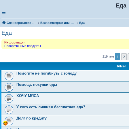
Еда
Спонсорская помощь. Разместите своё объявление в соответствующей рубрике
Безвозмездная или условно-безвозмездная помощь
Еда
Еда
Информация
Просроченные продукты
1
2
219 тем
Темы
Помогите не погибнуть с голоду
Помощь покупки еды
ХОЧУ МЯСА
У кого есть лишняя бесплатная еда?
Долг по кредиту