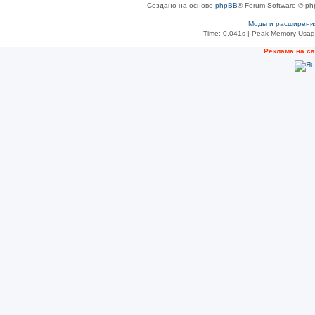
Создано на основе
phpBB
® Forum Software © ph
Моды и расширени
Time: 0.041s
| Peak Memory Usage
Рeклама на с