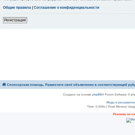
Общие правила
|
Соглашение о конфиденциальности
Р
е
г
и
с
т
р
а
ц
и
я
Спонсорская помощь. Разместите своё объявление в соответствующей руб
Создано на основе
phpBB
® Forum Software © ph
Моды и расширени
Time: 0.009s
| Peak Memory Usage
Рeклама на с