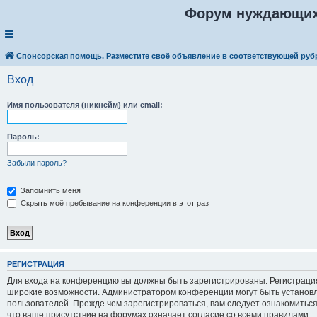
Форум нуждающих
Спонсорская помощь. Разместите своё объявление в соответствующей руб
Вход
Имя пользователя (никнейм) или email:
Пароль:
Забыли пароль?
Запомнить меня
Скрыть моё пребывание на конференции в этот раз
Р
Е
Г
И
С
Т
Р
А
Ц
И
Я
Для входа на конференцию вы должны быть зарегистрированы. Регистрация
широкие возможности. Администратором конференции могут быть установ
пользователей. Прежде чем зарегистрироваться, вам следует ознакомитьс
что ваше присутствие на форумах означает согласие со всеми правилами.