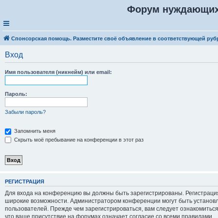
Форум нуждающих
Спонсорская помощь. Разместите своё объявление в соответствующей руб
Вход
Имя пользователя (никнейм) или email:
Пароль:
Забыли пароль?
Запомнить меня
Скрыть моё пребывание на конференции в этот раз
Р
Е
Г
И
С
Т
Р
А
Ц
И
Я
Для входа на конференцию вы должны быть зарегистрированы. Регистрация
широкие возможности. Администратором конференции могут быть установ
пользователей. Прежде чем зарегистрироваться, вам следует ознакомитьс
что ваше присутствие на форумах означает согласие со всеми правилами.