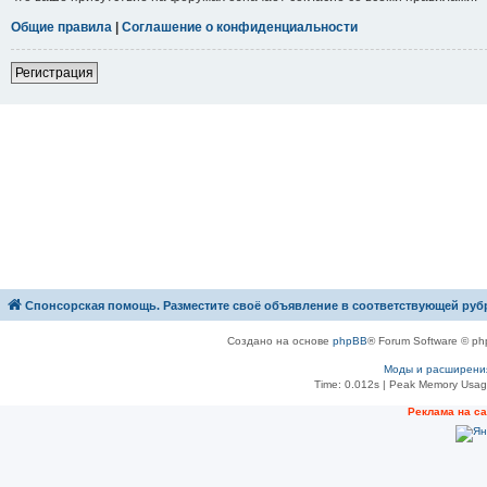
Общие правила
|
Соглашение о конфиденциальности
Р
е
г
и
с
т
р
а
ц
и
я
Спонсорская помощь. Разместите своё объявление в соответствующей руб
Создано на основе
phpBB
® Forum Software © ph
Моды и расширени
Time: 0.012s
| Peak Memory Usage
Рeклама на с