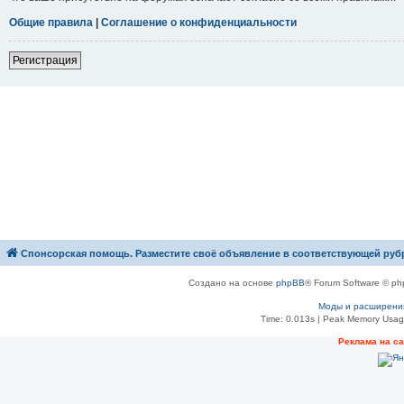
Общие правила
|
Соглашение о конфиденциальности
Р
е
г
и
с
т
р
а
ц
и
я
Спонсорская помощь. Разместите своё объявление в соответствующей руб
Создано на основе
phpBB
® Forum Software © ph
Моды и расширени
Time: 0.013s
| Peak Memory Usage
Рeклама на с