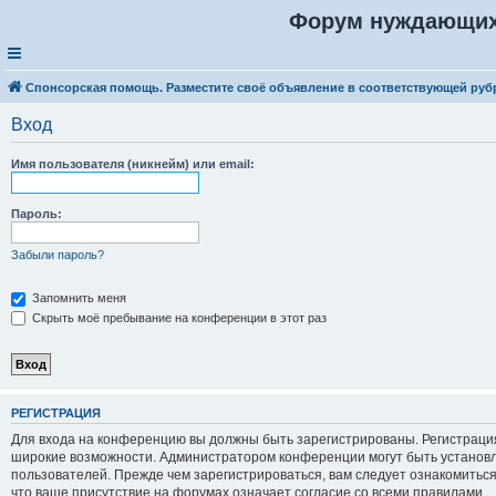
Форум нуждающих
Спонсорская помощь. Разместите своё объявление в соответствующей руб
Вход
Имя пользователя (никнейм) или email:
Пароль:
Забыли пароль?
Запомнить меня
Скрыть моё пребывание на конференции в этот раз
Р
Е
Г
И
С
Т
Р
А
Ц
И
Я
Для входа на конференцию вы должны быть зарегистрированы. Регистрация
широкие возможности. Администратором конференции могут быть установ
пользователей. Прежде чем зарегистрироваться, вам следует ознакомитьс
что ваше присутствие на форумах означает согласие со всеми правилами.