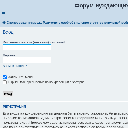
Форум нуждающих
Спонсорская помощь. Разместите своё объявление в соответствующей руб
Вход
Имя пользователя (никнейм) или email:
Пароль:
Забыли пароль?
Запомнить меня
Скрыть моё пребывание на конференции в этот раз
Р
Е
Г
И
С
Т
Р
А
Ц
И
Я
Для входа на конференцию вы должны быть зарегистрированы. Регистрация
широкие возможности. Администратором конференции могут быть установ
пользователей. Прежде чем зарегистрироваться, вам следует ознакомитьс
что ваше присутствие на форумах означает согласие со всеми правилами.