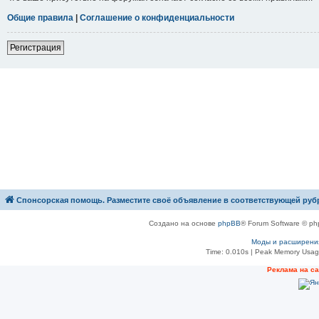
Общие правила
|
Соглашение о конфиденциальности
Р
е
г
и
с
т
р
а
ц
и
я
Спонсорская помощь. Разместите своё объявление в соответствующей руб
Создано на основе
phpBB
® Forum Software © ph
Моды и расширени
Time: 0.010s
| Peak Memory Usage
Рeклама на с