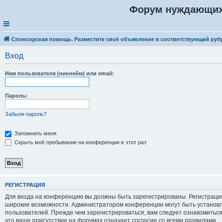
Форум нуждающих
Спонсорская помощь. Разместите своё объявление в соответствующей руб
Вход
Имя пользователя (никнейм) или email:
Пароль:
Забыли пароль?
Запомнить меня
Скрыть моё пребывание на конференции в этот раз
Р
Е
Г
И
С
Т
Р
А
Ц
И
Я
Для входа на конференцию вы должны быть зарегистрированы. Регистрация
широкие возможности. Администратором конференции могут быть установ
пользователей. Прежде чем зарегистрироваться, вам следует ознакомитьс
что ваше присутствие на форумах означает согласие со всеми правилами.