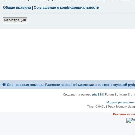
Общие правила
|
Соглашение о конфиденциальности
Р
е
г
и
с
т
р
а
ц
и
я
Спонсорская помощь. Разместите своё объявление в соответствующей руб
Создано на основе
phpBB
® Forum Software © ph
Моды и расширени
Time: 0.045s
| Peak Memory Usage
Рeклама на с