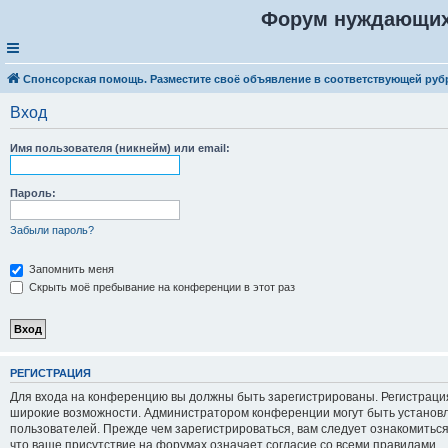
Форум нуждающих
Спонсорская помощь. Разместите своё объявление в соответствующей руб
Вход
Имя пользователя (никнейм) или email:
Пароль:
Забыли пароль?
Запомнить меня
Скрыть моё пребывание на конференции в этот раз
Р
Е
Г
И
С
Т
Р
А
Ц
И
Я
Для входа на конференцию вы должны быть зарегистрированы. Регистрация
широкие возможности. Администратором конференции могут быть установ
пользователей. Прежде чем зарегистрироваться, вам следует ознакомитьс
что ваше присутствие на форумах означает согласие со всеми правилами.