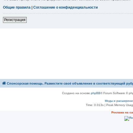
Общие правила
|
Соглашение о конфиденциальности
Р
е
г
и
с
т
р
а
ц
и
я
Спонсорская помощь. Разместите своё объявление в соответствующей руб
Создано на основе
phpBB
® Forum Software © ph
Моды и расширени
Time: 0.013s
| Peak Memory Usage
Рeклама на с