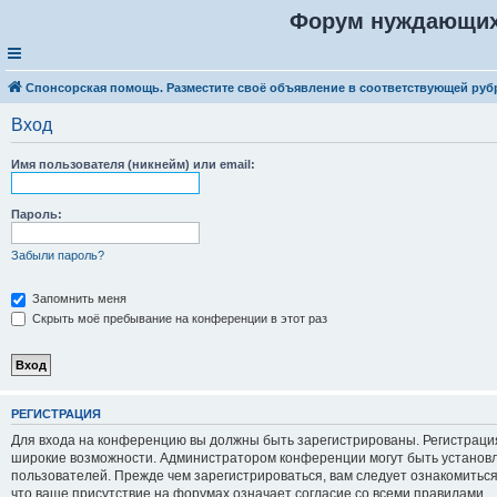
Форум нуждающих
Спонсорская помощь. Разместите своё объявление в соответствующей руб
Вход
Имя пользователя (никнейм) или email:
Пароль:
Забыли пароль?
Запомнить меня
Скрыть моё пребывание на конференции в этот раз
Р
Е
Г
И
С
Т
Р
А
Ц
И
Я
Для входа на конференцию вы должны быть зарегистрированы. Регистрация
широкие возможности. Администратором конференции могут быть установ
пользователей. Прежде чем зарегистрироваться, вам следует ознакомитьс
что ваше присутствие на форумах означает согласие со всеми правилами.