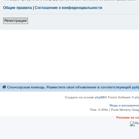
Общие правила
|
Соглашение о конфиденциальности
Р
е
г
и
с
т
р
а
ц
и
я
Спонсорская помощь. Разместите своё объявление в соответствующей руб
Создано на основе
phpBB
® Forum Software © ph
Моды и расширени
Time: 0.008s
| Peak Memory Usage
Рeклама на с