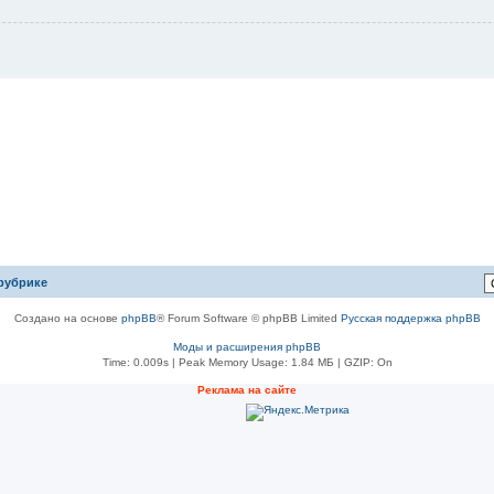
рубрике
Создано на основе
phpBB
® Forum Software © phpBB Limited
Русская поддержка phpBB
Моды и расширения phpBB
Time: 0.009s
| Peak Memory Usage: 1.84 МБ | GZIP: On
Рeклама на сaйте